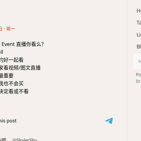
H
T
日 · 周一
L
 Event 直播你看么？
B
ll
约好一起看
家看视频/图文直播
Po
最重要
Br
我也不会买
决定看或不看