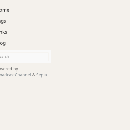
ome
ags
inks
log
wered by
oadcastChannel
&
Sepia