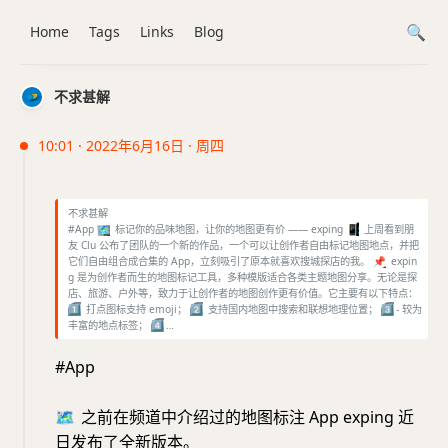
Home
Tags
Links
Blog
不求甚解
10:01 · 2022年6月16日 · 周四
不求甚解
#App
🗺️
标记你的品味地图，让你的地图更有价 —— exping
📱
上周看到朋
友 Clu 公布了团队的一个新的作品，一个可以让创作者自由标记地图地点，并把
它们自由组合成合集的 App，立刻吸引了原本就喜欢搜城探店的我。
📌
expin
g 是为创作者而生的地图标记工具，多种模版适合各类主题地图分享。无论是探
店、旅游、户外等，致力于让创作者的地图创作更有价值。它主要有以下特点：
1⃣️
打点图标支持 emoji；
2⃣️
支持国内地图中搜索和联想地理位置；
3⃣️
- 较为
丰富的地点标签；
4⃣️
…
#App
🗺️
之前在频道中介绍过的地图标注 App exping 近
日发布了全新版本。