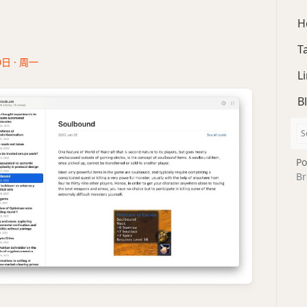
H
T
0日 · 周一
L
B
Po
Br