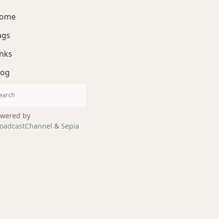
ome
ags
inks
log
wered by
oadcastChannel
&
Sepia