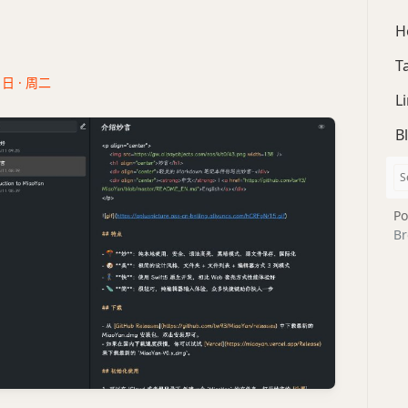
H
T
1日 · 周二
L
B
Po
Br