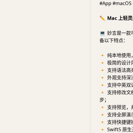
#App #macOS 
✏️
Mac 上轻灵
💻
妙言是一款可以
备以下特点：
🔸
纯本地使用
🔸
极简的设计风
🔸
支持语法高
🔸
外观支持深
🔸
支持中英双
🔸
支持修改文档
步；
🔸
支持预览，
🔸
支持全屏演
🔸
支持快捷键
🔸
Swift5 