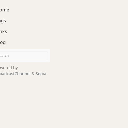
ome
ags
inks
log
wered by
oadcastChannel
&
Sepia