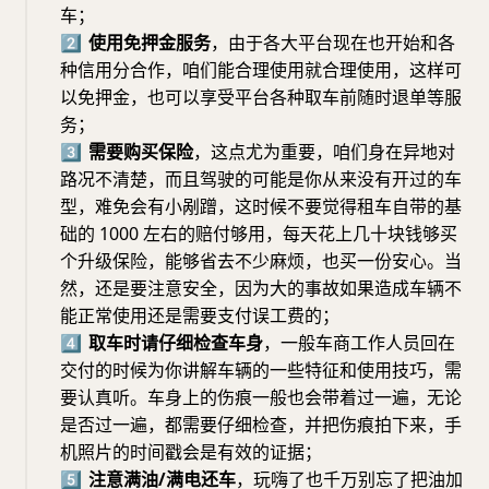
车；
2⃣️
使用免押金服务
，由于各大平台现在也开始和各
种信用分合作，咱们能合理使用就合理使用，这样可
以免押金，也可以享受平台各种取车前随时退单等服
务；
3⃣️
需要购买保险
，这点尤为重要，咱们身在异地对
路况不清楚，而且驾驶的可能是你从来没有开过的车
型，难免会有小剐蹭，这时候不要觉得租车自带的基
础的 1000 左右的赔付够用，每天花上几十块钱够买
个升级保险，能够省去不少麻烦，也买一份安心。当
然，还是要注意安全，因为大的事故如果造成车辆不
能正常使用还是需要支付误工费的；
4⃣️
取车时请仔细检查车身
，一般车商工作人员回在
交付的时候为你讲解车辆的一些特征和使用技巧，需
要认真听。车身上的伤痕一般也会带着过一遍，无论
是否过一遍，都需要仔细检查，并把伤痕拍下来，手
机照片的时间戳会是有效的证据；
5⃣️
注意满油/满电还车
，玩嗨了也千万别忘了把油加