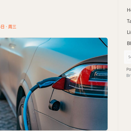
H
T
4日 · 周三
L
B
Po
Br