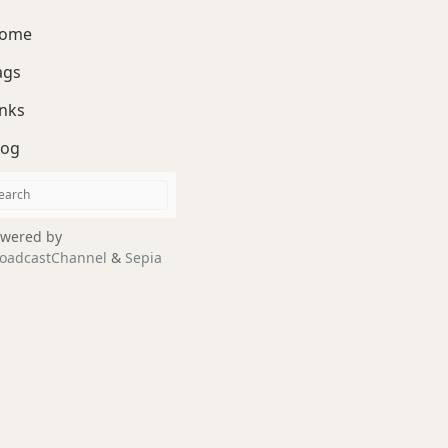
ome
ags
inks
log
wered by
oadcastChannel
&
Sepia