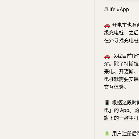
#Life #App
🚗
开电车也有
级充电桩，之后
在外寻找充电桩
🚗
以我目前所
杂。除了特斯拉
来电、开迈斯、
电桩就需要安装各
交互体验。
📱
根据这段时
电」的 App。
旗下的一款主打
🔋
用户注册后