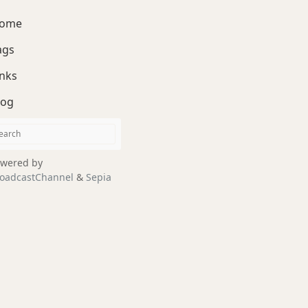
ome
ags
inks
log
wered by
oadcastChannel
&
Sepia