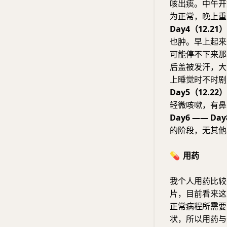
咳出痰。中午开
为正常，晚上重
Day4（12.21）
也肿。早上起来
可能停不下来那
后盖被发汗，大
上睡觉时不时剧
Day5（12.22）
轻微咳嗽，有鼻
Day6 —— Day
的阶段，无其他
💊
用药
我个人用药比较
片，目前看来这
正常病程所需要
状，所以用药与