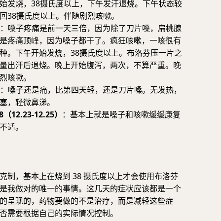
始发烧，38摄氏度以上，下午发汗退烧。下午状态较
回38摄氏度以上。伴随剧烈咳嗽。
：嗓子疼痛是前一天三倍，因为除了刀片嗓，扁桃腺
是疼痛顶峰，因为嗓子都干了。疯狂咳嗽，一咳很有
种。下午开始发烧，38摄氏度以上。布洛芬压一片之
量出汗后退烧。晚上开始腹泻，两次，不算严重。晚
烈咳嗽。
：嗓子还是痛，比第四天轻，还是刀片嗓。无发热，
塞，轻微鼻涕。
8（12.23-12.25）
：基本上就是嗓子和咳嗽缓缓康复
不适。
克制，基本上在烧到 38 摄氏度以上才会使用布洛芬
是我做对的唯一的事情。这几天的症状应该都是一个
的呈现的，药物要做的不是治疗，而是减轻这些症
否需要根据自己的实际情况控制。