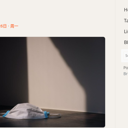
H
T
26日 · 周一
L
B
Po
Br