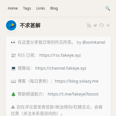
Home
Tags
Links
Blog
不求甚解
👀
在这里分享我日常的所见所思。 by
@somkanel
📰
RSS 订阅：
https://rss.fakeye.xyz
💻
镜像站：
https://channel.fakeye.xyz
📖
博客（每日更新）：
https://blog.solazy.me
🎄
帮助频道助力：
https://t.me/fakeye?boost
⚠️
别在评论里发表低智/政治倾向/杠精言论，会被
拉黑（关注关系是双向的）。