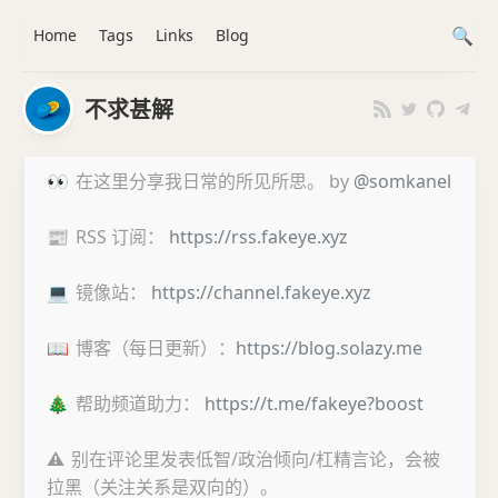
Home
Tags
Links
Blog
不求甚解
👀
在这里分享我日常的所见所思。 by
@somkanel
📰
RSS 订阅：
https://rss.fakeye.xyz
💻
镜像站：
https://channel.fakeye.xyz
📖
博客（每日更新）：
https://blog.solazy.me
🎄
帮助频道助力：
https://t.me/fakeye?boost
⚠️
别在评论里发表低智/政治倾向/杠精言论，会被
拉黑（关注关系是双向的）。