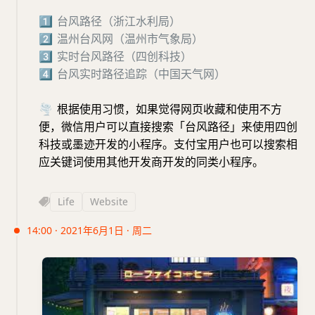
1⃣️
台风路径（浙江水利局
）
2⃣️
温州台风网（温州市气象局
）
3⃣️
实时台风路径（四创科技
）
4⃣️
台风实时路径追踪（中国天气网
）
🌪️
根据使用习惯，如果觉得网页收藏和使用不方
便，微信用户可以直接搜索「台风路径」来使用四创
科技或墨迹开发的小程序。支付宝用户也可以搜索相
应关键词使用其他开发商开发的同类小程序。
Life
Website
14:00 · 2021年6月1日 · 周二